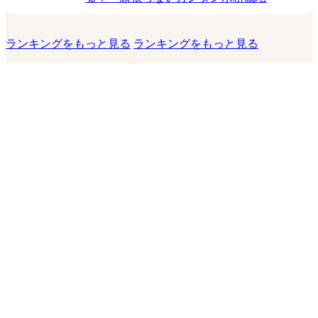
ランキングをもっと見る
ランキングをもっと見る
このサイトについて
運営会社
お問い合わせ
利用規約
プライバシーポリシー
利用者情報の外部送信について
運営者からのお知らせ
© 2026 KADOKAWA LifeDesign Inc.