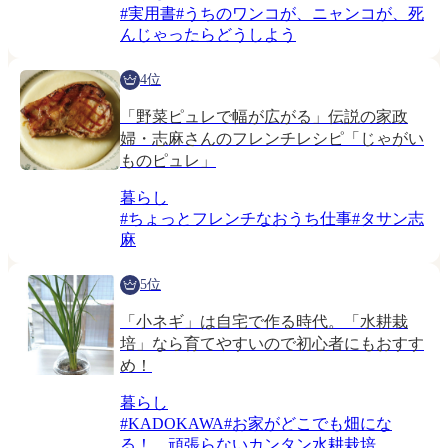
#
実用書
#
うちのワンコが、ニャンコが、死
んじゃったらどうしよう
4位
「野菜ピュレで幅が広がる」伝説の家政
婦・志麻さんのフレンチレシピ「じゃがい
ものピュレ」
暮らし
#
ちょっとフレンチなおうち仕事
#
タサン志
麻
5位
「小ネギ」は自宅で作る時代。「水耕栽
培」なら育てやすいので初心者にもおすす
め！
暮らし
#
KADOKAWA
#
お家がどこでも畑にな
る！ 頑張らないカンタン水耕栽培