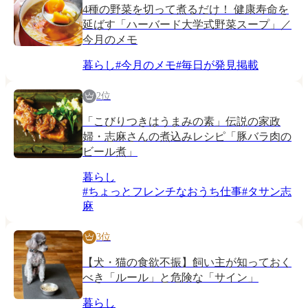
4種の野菜を切って煮るだけ！ 健康寿命を
延ばす「ハーバード大学式野菜スープ」／
今月のメモ
暮らし
#
今月のメモ
#
毎日が発見掲載
2位
「こびりつきはうまみの素」伝説の家政
婦・志麻さんの煮込みレシピ「豚バラ肉の
ビール煮」
暮らし
#
ちょっとフレンチなおうち仕事
#
タサン志
麻
3位
【犬・猫の食欲不振】飼い主が知っておく
べき「ルール」と危険な「サイン」
暮らし