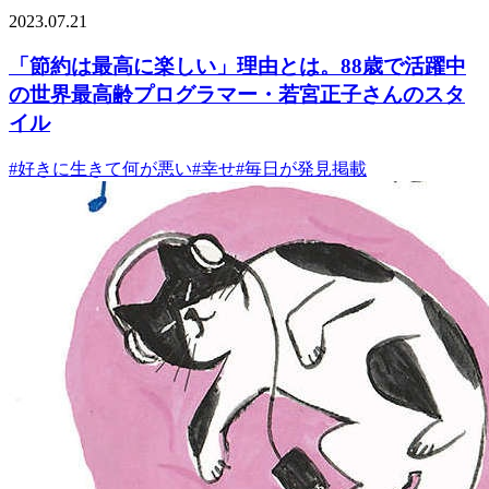
2023.07.21
「節約は最高に楽しい」理由とは。88歳で活躍中
の世界最高齢プログラマー・若宮正子さんのスタ
イル
#
好きに生きて何が悪い
#
幸せ
#
毎日が発見掲載