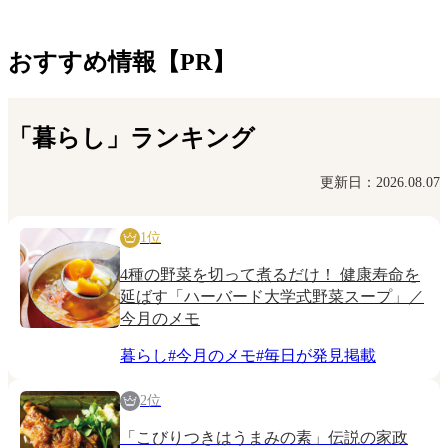
おすすめ情報【PR】
「暮らし」ランキング
更新日：2026.08.07
1位
4種の野菜を切って煮るだけ！ 健康寿命を
延ばす「ハーバード大学式野菜スープ」／
今月のメモ
暮らし
#
今月のメモ
#
毎日が発見掲載
2位
「こびりつきはうまみの素」伝説の家政