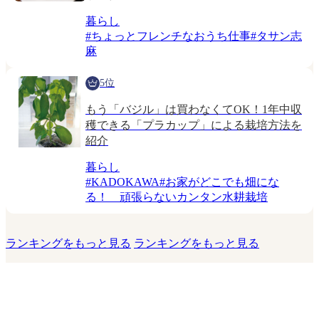
暮らし
#
ちょっとフレンチなおうち仕事
#
タサン志
麻
5位
もう「バジル」は買わなくてOK！1年中収
穫できる「プラカップ」による栽培方法を
紹介
暮らし
#
KADOKAWA
#
お家がどこでも畑にな
る！ 頑張らないカンタン水耕栽培
ランキングをもっと見る
ランキングをもっと見る