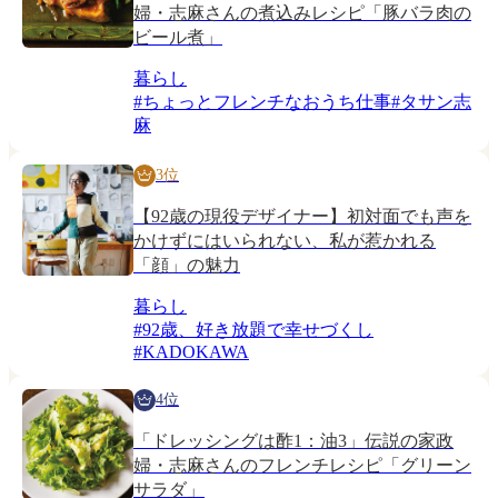
婦・志麻さんの煮込みレシピ「豚バラ肉の
ビール煮」
暮らし
#
ちょっとフレンチなおうち仕事
#
タサン志
麻
3位
【92歳の現役デザイナー】初対面でも声を
かけずにはいられない、私が惹かれる
「顔」の魅力
暮らし
#
92歳、好き放題で幸せづくし
#
KADOKAWA
4位
「ドレッシングは酢1：油3」伝説の家政
婦・志麻さんのフレンチレシピ「グリーン
サラダ」