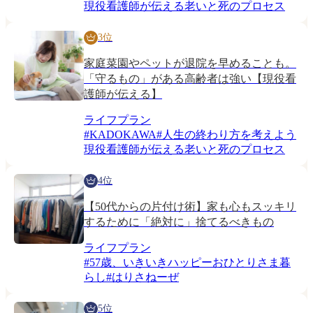
現役看護師が伝える老いと死のプロセス
3位
家庭菜園やペットが退院を早めることも。
「守るもの」がある高齢者は強い【現役看
護師が伝える】
ライフプラン
#
KADOKAWA
#
人生の終わり方を考えよう
現役看護師が伝える老いと死のプロセス
4位
【50代からの片付け術】家も心もスッキリ
するために「絶対に」捨てるべきもの
ライフプラン
#
57歳、いきいきハッピーおひとりさま暮
らし
#
はりさねーぜ
5位