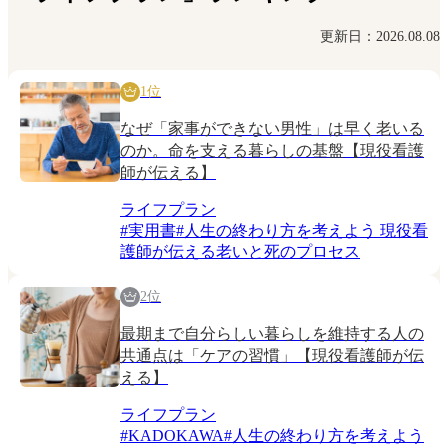
更新日：2026.08.08
1位
なぜ「家事ができない男性」は早く老いる
のか。命を支える暮らしの基盤【現役看護
師が伝える】
ライフプラン
#
実用書
#
人生の終わり方を考えよう 現役看
護師が伝える老いと死のプロセス
2位
最期まで自分らしい暮らしを維持する人の
共通点は「ケアの習慣」【現役看護師が伝
える】
ライフプラン
#
KADOKAWA
#
人生の終わり方を考えよう