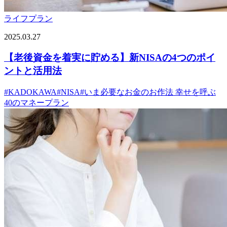
ライフプラン
2025.03.27
【老後資金を着実に貯める】新NISAの4つのポイ
ントと活用法
#
KADOKAWA
#
NISA
#
いま必要なお金のお作法 幸せを呼ぶ
40のマネープラン