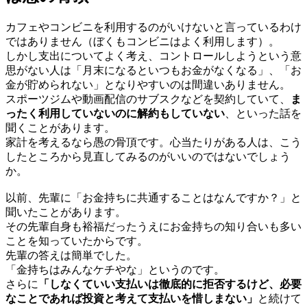
カフェやコンビニを利用するのがいけないと言っているわけ
ではありません（ぼくもコンビニはよく利用します）。
しかし支出についてよく考え、コントロールしようという意
思がない人は「月末になるといつもお金がなくなる」、「お
金が貯められない」となりやすいのは間違いありません。
スポーツジムや動画配信のサブスクなどを契約していて、
ま
ったく利用していないのに解約もしていない
、といった話を
聞くことがあります。
家計を考えるなら愚の骨頂です。心当たりがある人は、こう
したところから見直してみるのがいいのではないでしょう
か。
以前、先輩に「お金持ちに共通することはなんですか？」と
聞いたことがあります。
その先輩自身も裕福だったうえにお金持ちの知り合いも多い
ことを知っていたからです。
先輩の答えは簡単でした。
「金持ちはみんなケチやな」というのです。
さらに
「しなくていい支払いは徹底的に拒否するけど、必要
なことであれば投資と考えて支払いを惜しまない」
と続けて