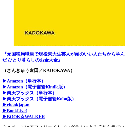
『元国税局職員で現役東大生芸人が頭のいい人たちから学ん
だ ひとり暮らしのお金大全』
（さんきゅう倉田／KADOKAWA）
▶Amazon（単行本）
▶Amazon（電子書籍Kindle版）
▶楽天ブックス（単行本）
▶楽天ブックス（電子書籍Kobo版）
▶ebookjapan
▶BookLive!
▶BOOK☆WALKER