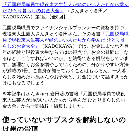
『元国税局職員で現役東大生芸人が頭のいい人たちから学ん
だ ひとり暮らしのお金大全』
（さんきゅう倉田／
KADOKAWA）第1回【全8回】
元国税局職員でファイナンシャルプランナーの資格を持つ、
現役東大生芸人さんきゅう倉田さん。その著書
『元国税局職
員で現役東大生芸人が頭のいい人たちから学んだ ひとり暮
らしのお金大全』
（KADOKAWA）では、お金にまつわる長
年の経験と現役東大生ならではの視点で、お金の疑問に「な
るほど、こうすればいいのか」と納得できる解説をしていま
す。無理なくお金を増やしていくための、分かりやすい方法
が満載の1冊。ご自身が知っておくことはもちろん、一人暮
らしを始めたお孫さんやお子様と、お金について話すきっか
けにもなるでしょう。
※本記事はさんきゅう 倉田著の書籍『元国税局職員で現役
東大生芸人が頭のいい人たちから学んだ ひとり暮らしのお
金大全』から一部抜粋・編集しました。
使っていないサブスクを解約しないの
は愚の骨頂