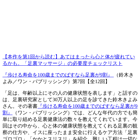
【本作を第1回から読む】あてはまったら心と体が疲れてい
るかも。「足裏マッサージ」の必要度チェックリスト
『
歩ける寿命を100歳までのばすなら足裏が9割
』
（鈴木き
よみ／
ワン・パブリッシング
）第7回【全12回】
「足は、年齢以上にその人の健康状態を表します」と話すの
は、足裏研究家として30万人以上の足を診てきた鈴木きよみ
さん。その著書
『歩ける寿命を100歳までのばすなら足裏が9
割』
（ワン・パブリッシング）では、どんな年代の方でも簡
単に取り組める足裏健康法の数々を教えてくれています。今
回はその中から、心と体の健康状態を教えてくれる足裏の観
察の仕方や、イスに座ったまま安全に行えるケア方法「足裏
ゴロゴロ」「かかとスリスリ」を紹介。難しい工程は一切な