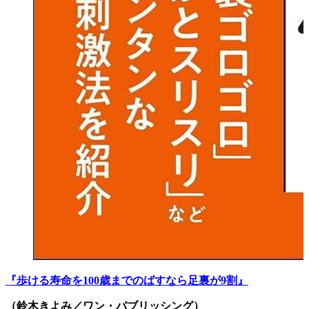
『
歩ける寿命を100歳までのばすなら足裏が9割
』
（鈴木きよみ／ワン・パブリッシング）