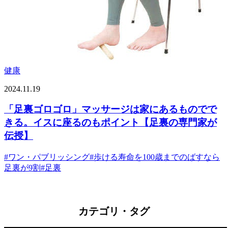
健康
2024.11.19
「足裏ゴロゴロ」マッサージは家にあるものでで
きる。イスに座るのもポイント【足裏の専門家が
伝授】
#
ワン・パブリッシング
#
歩ける寿命を100歳までのばすなら
足裏が9割
#
足裏
カテゴリ・タグ