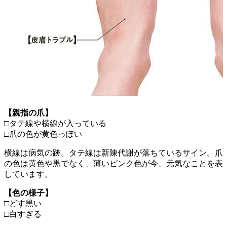
【親指の爪】
□タテ線や横線が入っている
□爪の色が黄色っぽい
横線は病気の跡。タテ線は新陳代謝が落ちているサイン。爪
の色は黄色や黒でなく、薄いピンク色が今、元気なことを表
しています。
【色の様子】
□どす黒い
□白すぎる