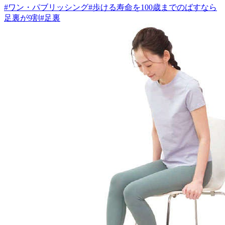
#
ワン・パブリッシング
#
歩ける寿命を100歳までのばすなら
足裏が9割
#
足裏