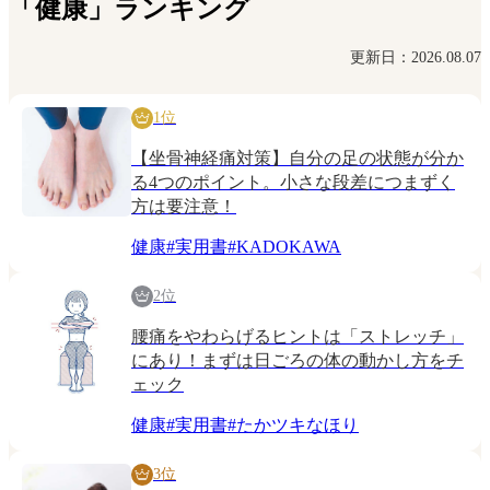
「健康」ランキング
更新日：2026.08.07
1位
【坐骨神経痛対策】自分の足の状態が分か
る4つのポイント。小さな段差につまずく
方は要注意！
健康
#
実用書
#
KADOKAWA
2位
腰痛をやわらげるヒントは「ストレッチ」
にあり！まずは日ごろの体の動かし方をチ
ェック
健康
#
実用書
#
たかツキなほり
3位