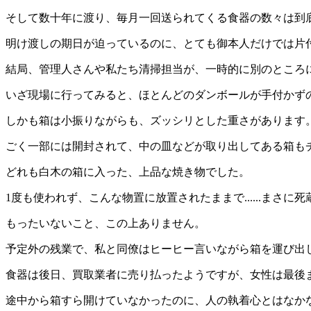
そして数十年に渡り、毎月一回送られてくる食器の数々は到
明け渡しの期日が迫っているのに、とても御本人だけでは片
結局、管理人さんや私たち清掃担当が、一時的に別のところ
いざ現場に行ってみると、ほとんどのダンボールが手付かず
しかも箱は小振りながらも、ズッシリとした重さがあります
ごく一部には開封されて、中の皿などが取り出してある箱も
どれも白木の箱に入った、上品な焼き物でした。
1度も使われず、こんな物置に放置されたままで......まさに
もったいないこと、この上ありません。
予定外の残業で、私と同僚はヒーヒー言いながら箱を運び出
食器は後日、買取業者に売り払ったようですが、女性は最後
途中から箱すら開けていなかったのに、人の執着心とはなか