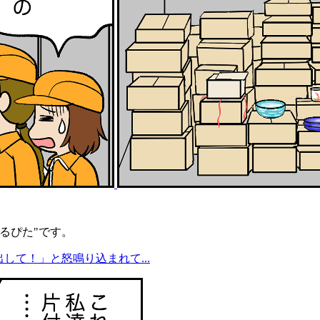
るぴた"です。
して！」と怒鳴り込まれて...