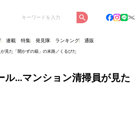
ガ
連載
特集
発見隊
ランキング
通販
掃員が見た「開かずの箱」の末路／くるぴた
ル...マンション清掃員が見