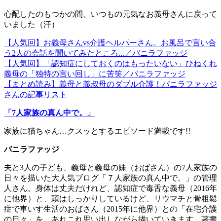
心配したのもつかの間、いつもの元気なお義母さんに戻って
いました（汗）
【人気回】お義母さんvs介護ヘルパーさん。お風呂で言い合
う2人の会話を聞いてみたところ...／バニラファッジ
【人気回】「認知症にしておくのはもったいない」ひねくれ
義母の「独特の言い回し」に苦笑／バニラファッジ
【まとめ読み】義母と義叔母のダブル介護！バニラファッジ
さんの記事リスト
「7人家族の真ん中で。」
家族に猫ちゃん…クスッとするエピソード満載です!!
バニラファッジ
夫と3人の子ども、義母と義母の妹（おばさん）の7人家族の
日々を描いた大人気ブログ「７人家族の真ん中で。」の管理
人さん。身体は丈夫だけれど、認知症で毒舌な義母（2016年
に他界）と、頭はしっかりしているけど、リウマチと骨粗鬆
症で車いす生活のおばさん（2015年に他界）との「在宅介護
の日々」を、あれこれ思い出しながら描いていきます。著書