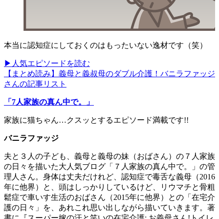
本当に認知症にしておくのはもったいない逸材です（笑）
▶人気エピソードを読む
【まとめ読み】義母と義叔母のダブル介護！バニラファッジ
さんの記事リスト
「7人家族の真ん中で。」
家族に猫ちゃん…クスッとするエピソード満載です!!
バニラファッジ
夫と３人の子ども、義母と義母の妹（おばさん）の７人家族
の日々を描いた大人気ブログ「７人家族の真ん中で。」の管
理人さん。身体は丈夫だけれど、認知症で毒舌な義母（2016
年に他界）と、頭はしっかりしているけど、リウマチと骨粗
鬆症で車いす生活のおばさん（2015年に他界）との「在宅介
護の日々」を、あれこれ思い出しながら描いていきます。著
書に『スーパー嫁の汗と笑いの在宅介護: お義母さん!トイレ