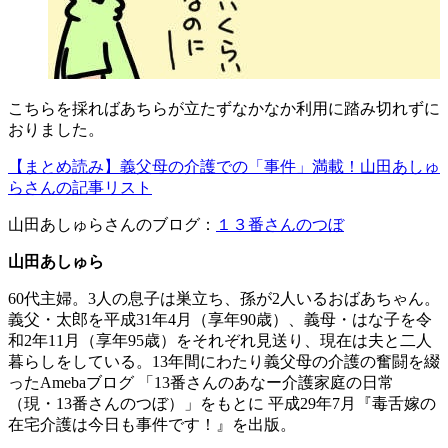
こちらを採ればあちらが立たずなかなか利用に踏み切れずに
おりました。
【まとめ読み】義父母の介護での「事件」満載！山田あしゅ
らさんの記事リスト
山田あしゅらさんのブログ：
１３番さんのつぼ
山田あしゅら
60代主婦。3人の息子は巣立ち、孫が2人いるおばあちゃん。
義父・太郎を平成31年4月（享年90歳）、義母・はな子を令
和2年11月（享年95歳）をそれぞれ見送り、現在は夫と二人
暮らしをしている。13年間にわたり義父母の介護の奮闘を綴
ったAmebaブログ 「13番さんのあなー介護家庭の日常
（現・13番さんのつぼ）」をもとに 平成29年7月『毒舌嫁の
在宅介護は今日も事件です！』を出版。