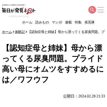
KADOKAWA Group
ホーム
読みもの
マンガ
連載
特集
発見隊
ホーム
体験記
【認知症母と姉妹】母から漂ってくる尿臭問題。プ
【認知症母と姉妹】母から漂
ってくる尿臭問題。プライド
高い母にオムツをすすめるに
は／ワフウフ
公開日：2024.02.28 21:33