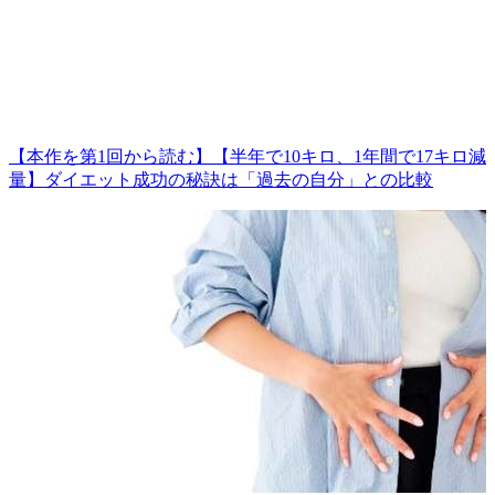
【本作を第1回から読む】【半年で10キロ、1年間で17キロ減
量】ダイエット成功の秘訣は「過去の自分」との比較