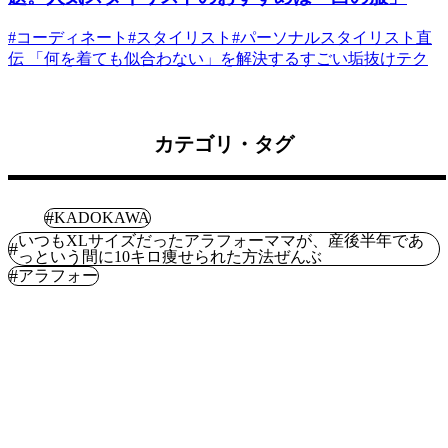
#
コーディネート
#
スタイリスト
#
パーソナルスタイリスト直
伝 「何を着ても似合わない」を解決するすごい垢抜けテク
カテゴリ・タグ
健康
#
KADOKAWA
いつもXLサイズだったアラフォーママが、産後半年であ
#
っという間に10キロ痩せられた方法ぜんぶ
#
アラフォー