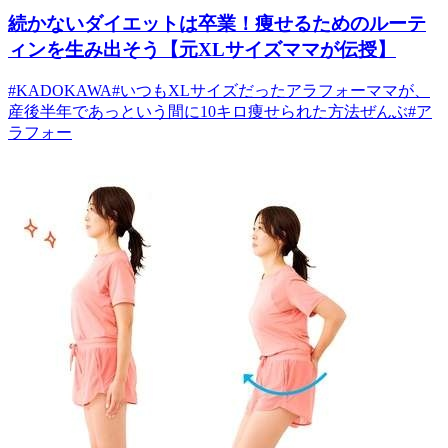
続かないダイエットは卒業！痩せるためのルーテ
ィンを生み出そう【元XLサイズママが伝授】
#
KADOKAWA
#
いつもXLサイズだったアラフォーママが、
産後半年であっという間に10キロ痩せられた方法ぜんぶ
#
ア
ラフォー