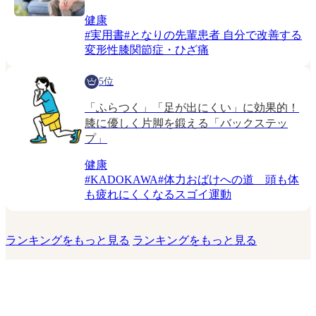
健康
#
実用書
#
となりの先輩患者 自分で改善する
変形性膝関節症・ひざ痛
5位
「ふらつく」「足が出にくい」に効果的！
膝に優しく片脚を鍛える「バックステッ
プ」
健康
#
KADOKAWA
#
体力おばけへの道 頭も体
も疲れにくくなるスゴイ運動
ランキングをもっと見る
ランキングをもっと見る