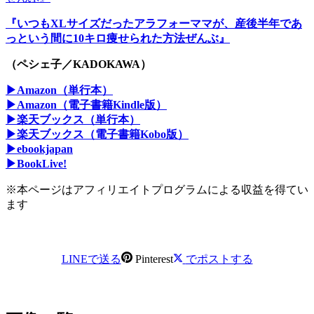
『いつもXLサイズだったアラフォーママが、産後半年であ
っという間に10キロ痩せられた方法ぜんぶ』
（ペシェ子／KADOKAWA）
▶Amazon（単行本）
▶Amazon（電子書籍Kindle版）
▶楽天ブックス（単行本）
▶楽天ブックス（電子書籍Kobo版）
▶ebookjapan
▶BookLive!
※本ページはアフィリエイトプログラムによる収益を得てい
ます
LINEで送る
Pinterest
でポストする