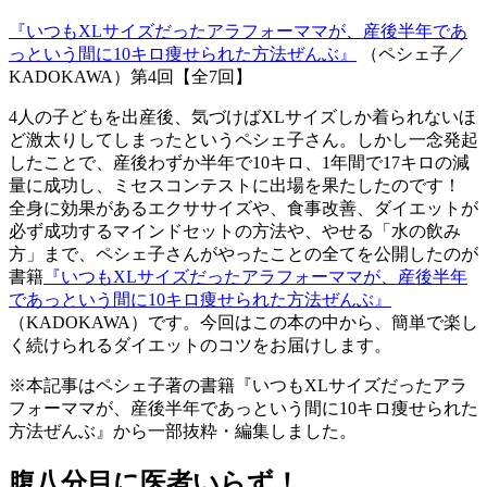
『いつもXLサイズだったアラフォーママが、産後半年であ
っという間に10キロ痩せられた方法ぜんぶ』
（ペシェ子／
KADOKAWA）第4回【全7回】
4人の子どもを出産後、気づけばXLサイズしか着られないほ
ど激太りしてしまったというペシェ子さん。しかし一念発起
したことで、産後わずか半年で10キロ、1年間で17キロの減
量に成功し、ミセスコンテストに出場を果たしたのです！
全身に効果があるエクササイズや、食事改善、ダイエットが
必ず成功するマインドセットの方法や、やせる「水の飲み
方」まで、ペシェ子さんがやったことの全てを公開したのが
書籍
『いつもXLサイズだったアラフォーママが、産後半年
であっという間に10キロ痩せられた方法ぜんぶ』
（KADOKAWA）です。今回はこの本の中から、簡単で楽し
く続けられるダイエットのコツをお届けします。
※本記事はペシェ子著の書籍『いつもXLサイズだったアラ
フォーママが、産後半年であっという間に10キロ痩せられた
方法ぜんぶ』から一部抜粋・編集しました。
腹八分目に医者いらず！