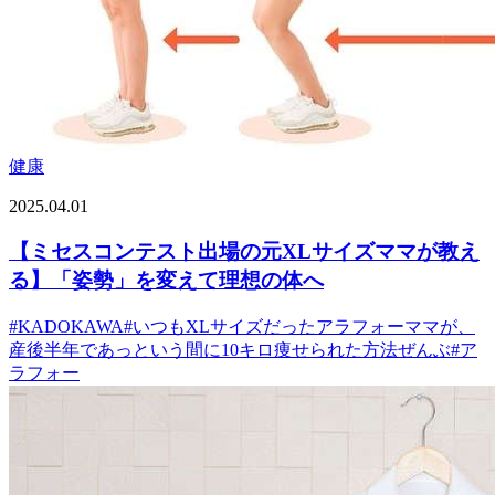
健康
2025.04.01
【ミセスコンテスト出場の元XLサイズママが教え
る】「姿勢」を変えて理想の体へ
#
KADOKAWA
#
いつもXLサイズだったアラフォーママが、
産後半年であっという間に10キロ痩せられた方法ぜんぶ
#
ア
ラフォー