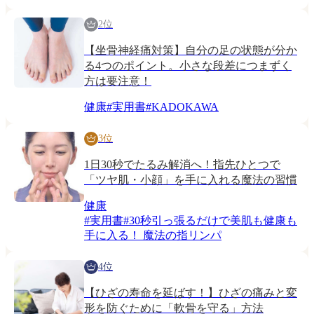
2位
【坐骨神経痛対策】自分の足の状態が分か
る4つのポイント。小さな段差につまずく
方は要注意！
健康
#
実用書
#
KADOKAWA
3位
1日30秒でたるみ解消へ！指先ひとつで
「ツヤ肌・小顔」を手に入れる魔法の習慣
健康
#
実用書
#
30秒引っ張るだけで美肌も健康も
手に入る！ 魔法の指リンパ
4位
【ひざの寿命を延ばす！】ひざの痛みと変
形を防ぐために「軟骨を守る」方法