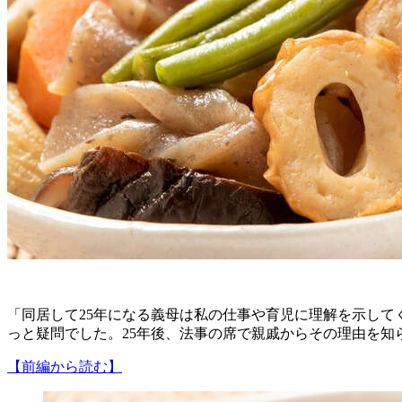
「同居して25年になる義母は私の仕事や育児に理解を示し
っと疑問でした。25年後、法事の席で親戚からその理由を知
【前編から読む】