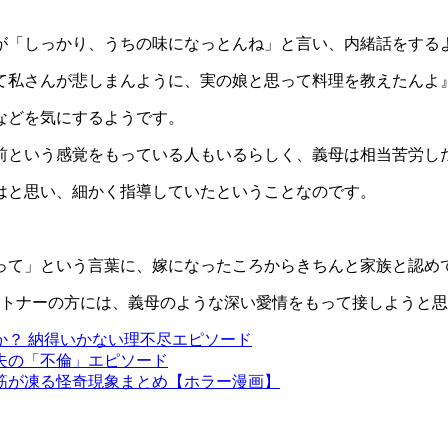
が「しっかり、うちの味になっとんね」と言い、内緒話をする
て私さんが悲しまんように、実の娘と思って料理を教えたんよ
などを気にするようです。
前という感覚をもっている人もいるらしく、義母は相当苦労し
はと思い、細かく指導していたということなのです。
って」という言葉に、嫁になったころからきちんと家族と認め
ートナーの方には、義母のような深い愛情をもって接しようと
か？ 納得いかない理不尽エピソード
た夫の「不倫」エピソード
背筋が凍る怪奇現象まとめ【ホラー漫画】