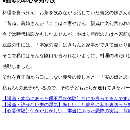
■義母の本心を知り涙
料理を食べ終え、お茶を飲みながら話していた義父の妹さん
「昔ね。義姉さんが『ここは本家やけん、親戚に文句言われ
今では時代錯誤かもしれませんが、やはり年配の方は本家筋
親戚の中には、「本家の嫁」はきちんと家事ができて当たり
そこで私にはそんな陰口を言われないように、料理の味だけ
感動しました。
それを真正面から口にしない義母の優しさと、「実の娘と思
私も2人の息子がいるので、その子どもたちが連れてきたパ
【漫画・本当にあった理不尽な体験】なにを言ってるんです
【漫画・許せない夫の浮気】悔しい...！ 簡単に私を裏切っ
【心霊体験】何かがおかしい... 本当にあった恐怖の実話。