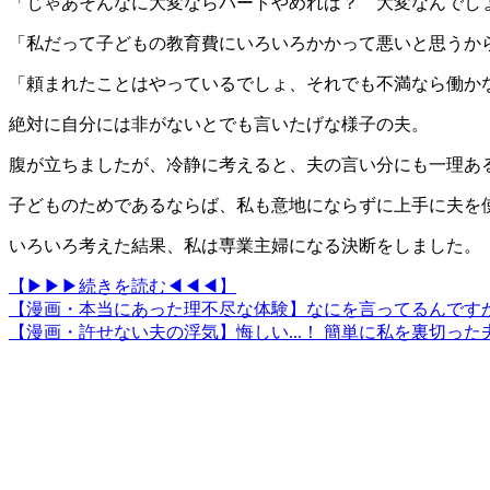
「じゃあそんなに大変ならパートやめれば？ 大変なんでし
「私だって子どもの教育費にいろいろかかって悪いと思うか
「頼まれたことはやっているでしょ、それでも不満なら働か
絶対に自分には非がないとでも言いたげな様子の夫。
腹が立ちましたが、冷静に考えると、夫の言い分にも一理あ
子どものためであるならば、私も意地にならずに上手に夫を
いろいろ考えた結果、私は専業主婦になる決断をしました。
【▶▶▶続きを読む◀◀◀】
【漫画・本当にあった理不尽な体験】なにを言ってるんです
【漫画・許せない夫の浮気】悔しい...！ 簡単に私を裏切っ