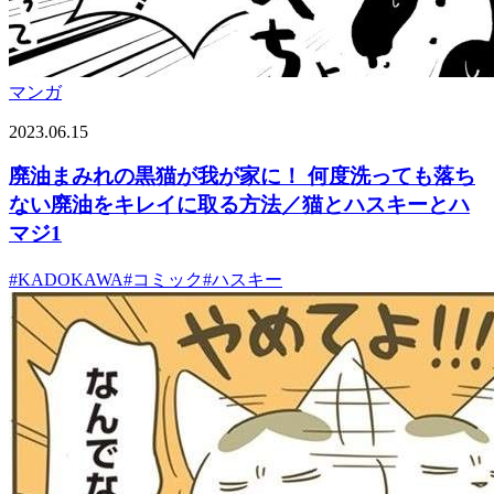
マンガ
2023.06.15
廃油まみれの黒猫が我が家に！ 何度洗っても落ち
ない廃油をキレイに取る方法／猫とハスキーとハ
マジ1
#
KADOKAWA
#
コミック
#
ハスキー