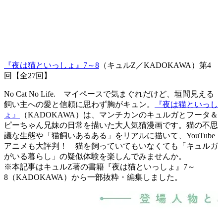
『夜は猫といっしょ』7～8
（キュルZ／KADOKAWA）第4
回【全27回】
No Cat No Life. マイペースで気まぐれだけど、垣間見える
飼い主への愛と信頼に思わず胸がキュン。
『夜は猫といっし
ょ』
（KADOKAWA）は、マンチカンのキュルガとフータ＆
ピーちゃん兄妹の日常を描いた大人気猫漫画です。猫の不思
議な生態や「猫飼いあるある」をリアルに描いて、YouTube
アニメも大評判！ 猫を飼っていてもいなくても「キュルガ
がいる暮らし」の疑似体験を楽しんでみませんか。
※本記事はキュルZ著の書籍『夜は猫といっしょ』7～
8（KADOKAWA）から一部抜粋・編集しました。