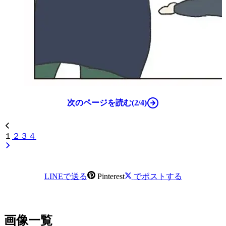
次のページを読む(2/4)
１
２
３
４
LINEで送る
Pinterest
でポストする
画像一覧