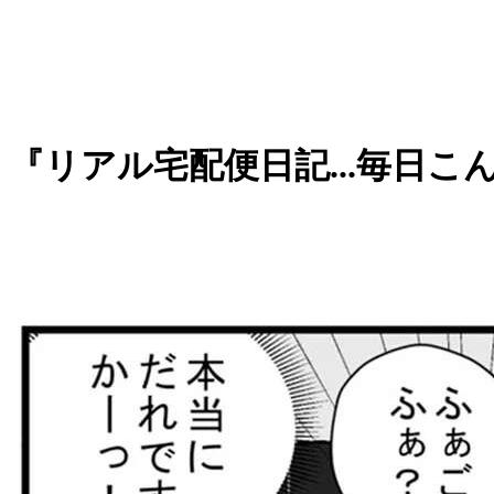
『リアル宅配便日記...毎日こ