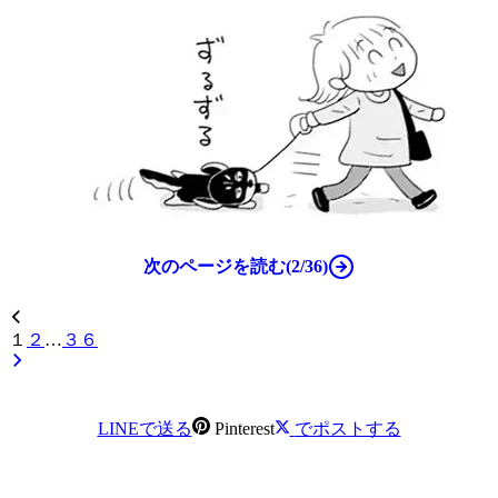
次のページを読む(2/36)
１
２
…
３６
LINEで送る
Pinterest
でポストする