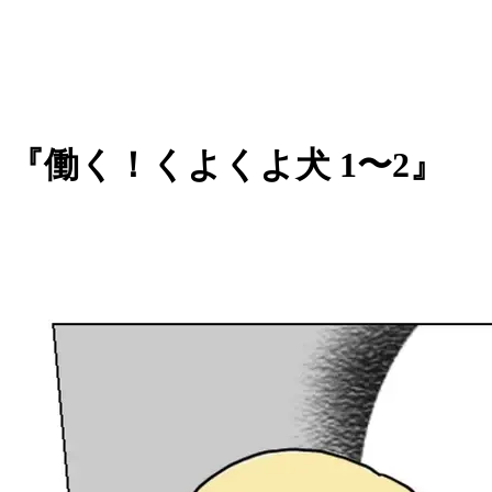
『働く！くよくよ犬 1〜2』