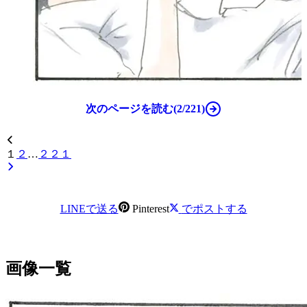
次のページを読む(2/221)
１
２
…
２２１
LINEで送る
Pinterest
でポストする
画像一覧