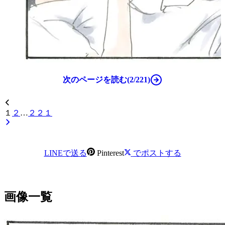
次のページを読む(2/221)
１
２
…
２２１
LINEで送る
Pinterest
でポストする
画像一覧