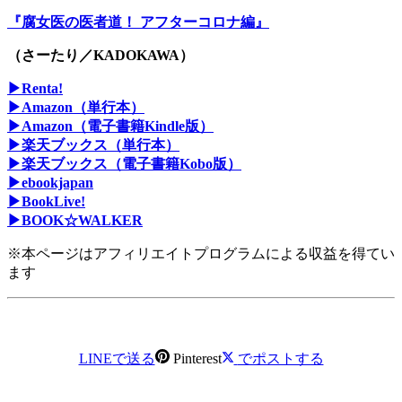
『腐女医の医者道！ アフターコロナ編』
（
さーたり
／
KADOKAWA
）
▶Renta!
▶Amazon（単行本）
▶Amazon（電子書籍Kindle版）
▶楽天ブックス（単行本）
▶楽天ブックス（電子書籍Kobo版）
▶ebookjapan
▶BookLive!
▶BOOK☆WALKER
※本ページはアフィリエイトプログラムによる収益を得てい
ます
LINEで送る
Pinterest
でポストする