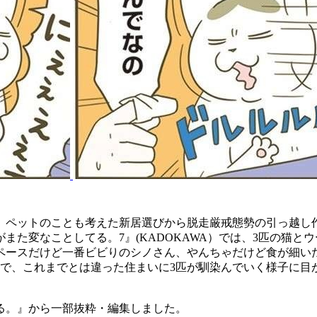
。ペットのことも考えた新居選びから脱走厳戒態勢の引っ越し
また変なことしてる。7』(KADOKAWA）では、3匹の猫
ペースだけど一番ビビりのシノさん、やんちゃだけど食が細
まで、これまでとは違った住まいに3匹が馴染んでいく様子に目
る。』から一部抜粋・編集しました。