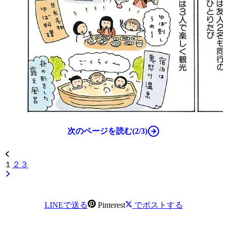
次のページを読む(2/3)
１
２
３
LINEで送る
Pinterest
でポストする