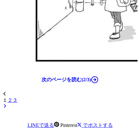
次のページを読む(2/3)
１
２
３
LINEで送る
Pinterest
でポストする