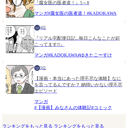
『腐女医の医者道！』5～8
マンガ
#
腐女医の医者道！
#
KADOKAWA
4位
『リアル宅配便日記...毎日こんなことが起
こってます!!』
マンガ
#
KADOKAWA
#
ゆきたこーすけ
5位
【漫画・本当にあった理不尽な体験】なに
を言ってるんですか？ 納得いかない理不尽
エピソード
マンガ
#
【漫画】みなさんの体験記
#
コミック
ランキングをもっと見る
ランキングをもっと見る