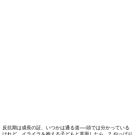
反抗期は成長の証、いつかは通る道──頭では分かっている
けれど、イライラを抱える子どもと直面したら...？ やっぱり