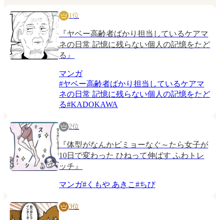
1位
『ヤベー高齢者ばかり担当しているケアマ
ネの日常 記憶に残らない個人の記憶をたど
る』
マンガ
#
ヤベー高齢者ばかり担当しているケアマ
ネの日常 記憶に残らない個人の記憶をたど
る
#
KADOKAWA
2位
『体型がなんかビミョーなぐ～たら女子が
10日で変わった ひねって伸ばす ふわトレ
ッチ』
マンガ
#
くもや あきこ
#
ちぴ
3位