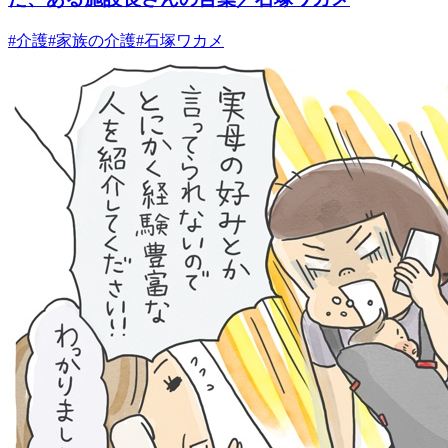
#
介護
#
家族の介護
#
石塚ワカメ