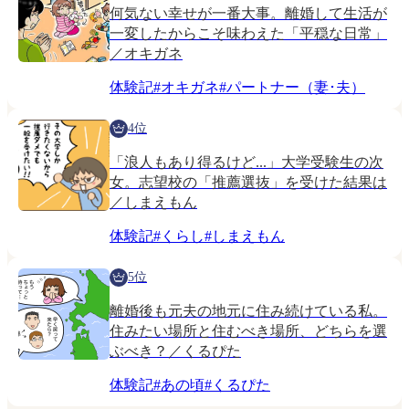
何気ない幸せが一番大事。離婚して生活が
一変したからこそ味わえた「平穏な日常」
／オキガネ
体験記
#
オキガネ
#
パートナー（妻･夫）
4位
「浪人もあり得るけど...」大学受験生の次
女。志望校の「推薦選抜」を受けた結果は
／しまえもん
体験記
#
くらし
#
しまえもん
5位
離婚後も元夫の地元に住み続けている私。
住みたい場所と住むべき場所、どちらを選
ぶべき？／くるぴた
体験記
#
あの頃
#
くるぴた