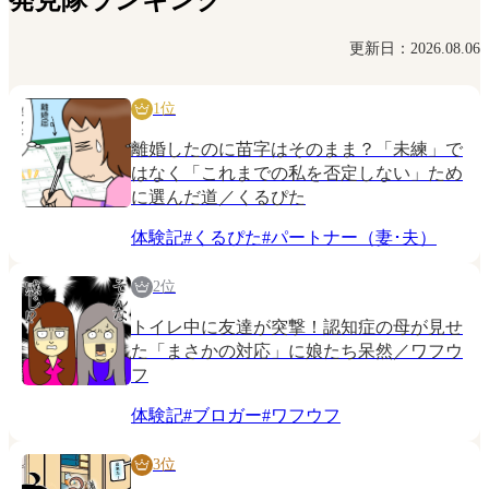
発見隊ランキング
更新日：2026.08.06
1位
離婚したのに苗字はそのまま？「未練」で
はなく「これまでの私を否定しない」ため
に選んだ道／くるぴた
体験記
#
くるぴた
#
パートナー（妻･夫）
2位
トイレ中に友達が突撃！認知症の母が見せ
た「まさかの対応」に娘たち呆然／ワフウ
フ
体験記
#
ブロガー
#
ワフウフ
3位