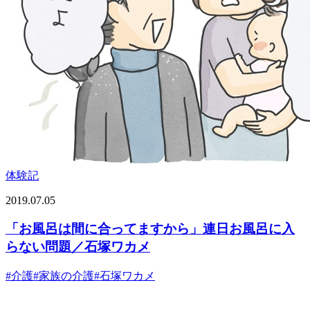
体験記
2019.07.05
「お風呂は間に合ってますから」連日お風呂に入
らない問題／石塚ワカメ
#
介護
#
家族の介護
#
石塚ワカメ