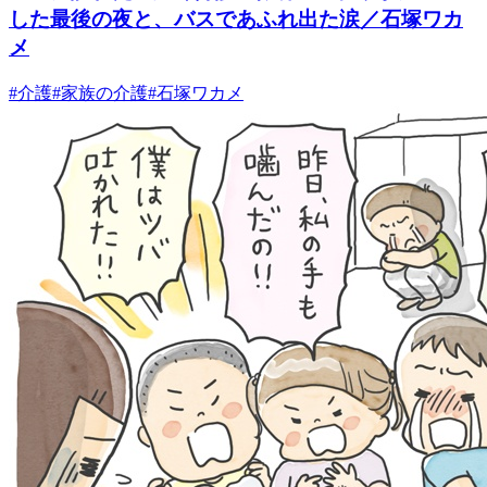
した最後の夜と、バスであふれ出た涙／石塚ワカ
メ
#
介護
#
家族の介護
#
石塚ワカメ