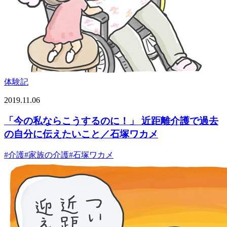
体験記
2019.11.06
「今の私ならこうするのに！」 近距離介護で過去
の自分に伝えたいこと／石塚ワカメ
#
介護
#
家族の介護
#
石塚ワカメ