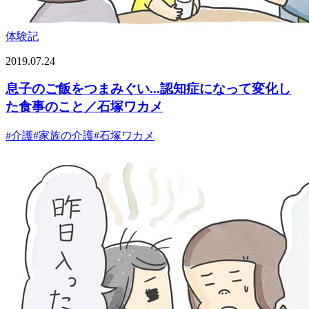
体験記
2019.07.24
息子のご飯をつまみぐい...認知症になって変化し
た食事のこと／石塚ワカメ
#
介護
#
家族の介護
#
石塚ワカメ