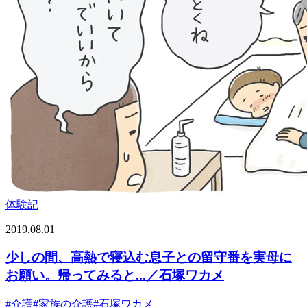
体験記
2019.08.01
少しの間、高熱で寝込む息子との留守番を実母に
お願い。帰ってみると...／石塚ワカメ
#
介護
#
家族の介護
#
石塚ワカメ