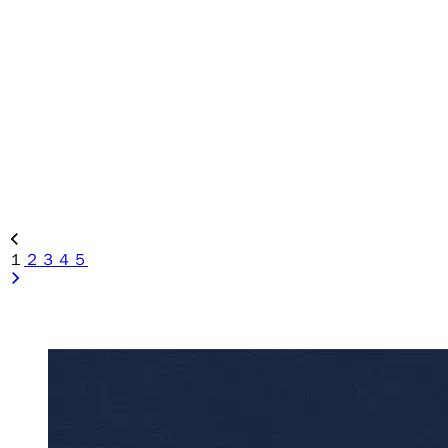
１
２
３
４
５