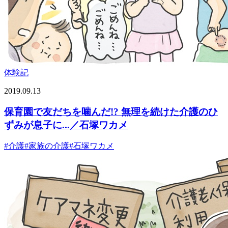
体験記
2019.09.13
保育園で友だちを噛んだ!? 無理を続けた介護のひ
ずみが息子に...／石塚ワカメ
#
介護
#
家族の介護
#
石塚ワカメ