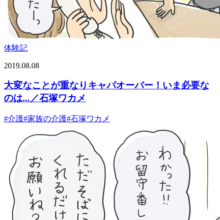
体験記
2019.08.08
大変なことが重なりキャパオーバー！いま必要な
のは...／石塚ワカメ
#
介護
#
家族の介護
#
石塚ワカメ